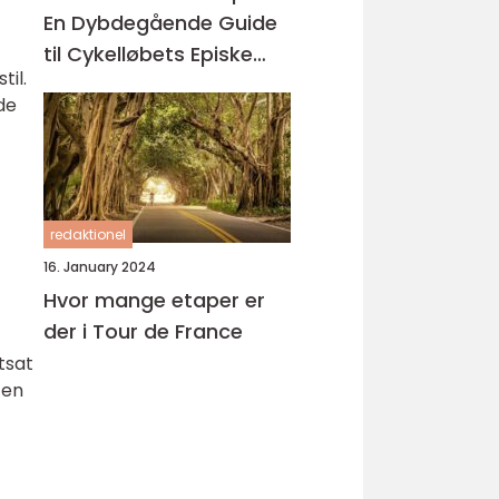
En Dybdegående Guide
til Cykelløbets Episke
til.
Ruter
de
redaktionel
16. January 2024
Hvor mange etaper er
der i Tour de France
tsat
 en