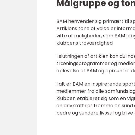
Målgruppe og ton
BAM henvender sig primært til spor
Artiklens tone of voice er inform
vifte af muligheder, som BAM tilb
klubbens troværdighed.
I slutningen af artiklen kan du 
træningsprogrammer og medlemmer
oplevelse af BAM og opmuntre dem
I alt er BAM en inspirerende spor
medlemmer fra alle samfundslag o
klubben etableret sig som en vig
en drivkraft i at fremme en sund o
bedre og sundere livsstil og blive