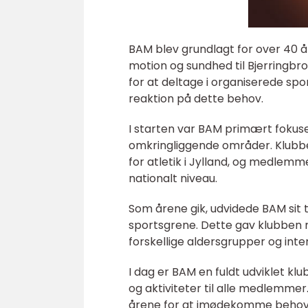
BAM blev grundlagt for over 40 å
motion og sundhed til Bjerringbr
for at deltage i organiserede spo
reaktion på dette behov.
I starten var BAM primært fokuser
omkringliggende områder. Klubbe
for atletik i Jylland, og medlem
nationalt niveau.
Som årene gik, udvidede BAM sit t
sportsgrene. Dette gav klubben m
forskellige aldersgrupper og inte
I dag er BAM en fuldt udviklet kl
og aktiviteter til alle medlemmer
årene for at imødekomme behov