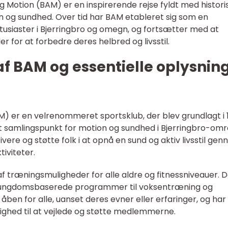
og Motion (BAM) er en inspirerende rejse fyldt med histori
on og sundhed. Over tid har BAM etableret sig som en
sentusiaster i Bjerringbro og omegn, og fortsætter med at
 for at forbedre deres helbred og livsstil.
f BAM og essentielle oplysnin
AM) er en velrenommeret sportsklub, der blev grundlagt i 
t samlingspunkt for motion og sundhed i Bjerringbro-omr
re og støtte folk i at opnå en sund og aktiv livsstil ge
tiviteter.
f træningsmuligheder for alle aldre og fitnessniveauer. 
og ungdomsbaserede programmer til voksentræning og
 åben for alle, uanset deres evner eller erfaringer, og har
dighed til at vejlede og støtte medlemmerne.