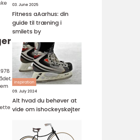
ske
03. June 2025
Fitness aAarhus: din
guide til træning i
smilets by
ger
1978
ådet.
inspiration
nnem
09. July 2024
Alt hvad du behøver at
Dette
vide om ishockeyskøjter