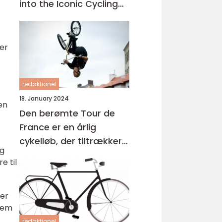
into the Iconic Cycling
Event
er
redaktionel
18. January 2024
en
Den berømte Tour de
France er en årlig
cykelløb, der tiltrækker
og
sportsentusiaster fra
e til
hele verden
der
nnem
redaktionel