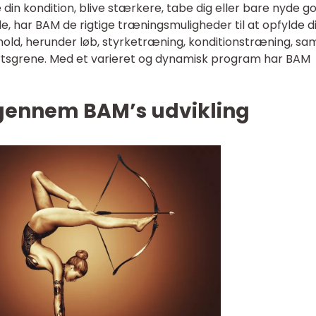
in kondition, blive stærkere, tabe dig eller bare nyde go
de, har BAM de rigtige træningsmuligheder til at opfylde d
 hold, herunder løb, styrketræning, konditionstræning, sa
portsgrene. Med et varieret og dynamisk program har BAM
e gennem BAM’s udvikling