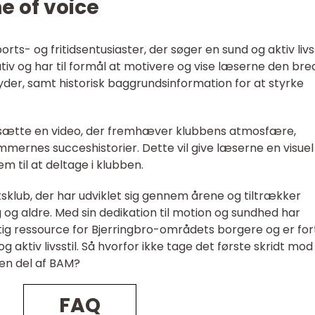
e of voice
ts- og fritidsentusiaster, der søger en sund og aktiv livss
ativ og har til formål at motivere og vise læserne den bre
yder, samt historisk baggrundsinformation for at styrke
indsætte en video, der fremhæver klubbens atmosfære,
nes succeshistorier. Dette vil give læserne en visuel
 til at deltage i klubben.
tsklub, der har udviklet sig gennem årene og tiltrækker
g aldre. Med sin dedikation til motion og sundhed har
tig ressource for Bjerringbro-områdets borgere og er for
g aktiv livsstil. Så hvorfor ikke tage det første skridt mod
 en del af BAM?
FAQ