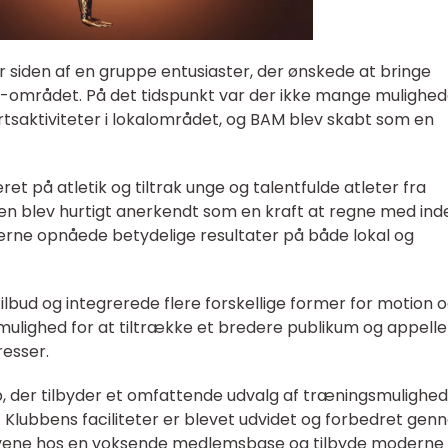
r siden af en gruppe entusiaster, der ønskede at bringe
o-området. På det tidspunkt var der ikke mange mulighed
rtsaktiviteter i lokalområdet, og BAM blev skabt som en
et på atletik og tiltrak unge og talentfulde atleter fra
n blev hurtigt anerkendt som en kraft at regne med ind
merne opnåede betydelige resultater på både lokal og
ilbud og integrerede flere forskellige former for motion 
ulighed for at tiltrække et bredere publikum og appeller
resser.
ub, der tilbyder et omfattende udvalg af træningsmulighe
. Klubbens faciliteter er blevet udvidet og forbedret ge
ene hos en voksende medlemsbase og tilbyde moderne