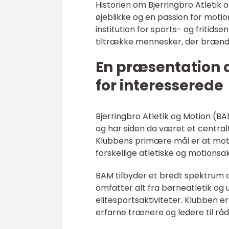
Historien om Bjerringbro Atletik 
øjeblikke og en passion for moti
institution for sports- og fritid
tiltrække mennesker, der brænder
En præsentation a
for interesserede
Bjerringbro Atletik og Motion (B
og har siden da været et central
Klubbens primære mål er at motive
forskellige atletiske og motionsak
BAM tilbyder et bredt spektrum a
omfatter alt fra børneatletik 
elitesportsaktiviteter. Klubben er
erfarne trænere og ledere til rå