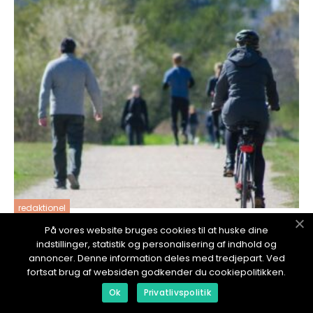
redaktionel
17. January 2024
På vores website bruges cookies til at huske dine
indstillinger, statistik og personalisering af indhold og
Den grønne trøje i Tour de France: Historien
annoncer. Denne information deles med tredjepart. Ved
bag cykelsportens mest eftertragtede pris
fortsat brug af websiden godkender du cookiepolitikken.
Ok
Privatlivspolitik