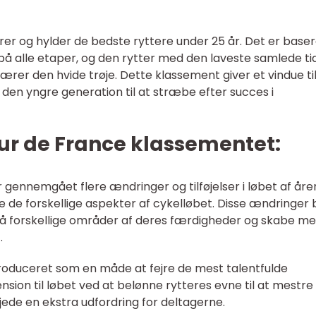
r og hylder de bedste ryttere under 25 år. Det er baser
på alle etaper, og den rytter med den laveste samlede ti
ærer den hvide trøje. Dette klassement giver et vindue ti
 den yngre generation til at stræbe efter succes i
ur de France klassementet:
gennemgået flere ændringer og tilføjelser i løbet af åre
jle de forskellige aspekter af cykelløbet. Disse ændringer 
 på forskellige områder af deres færdigheder og skabe m
.
troduceret som en måde at fejre de mest talentfulde
nsion til løbet ved at belønne rytteres evne til at mestre
ede en ekstra udfordring for deltagerne.