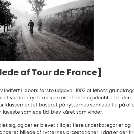
illede af Tour de France]
indført i løbets første udgave i 1903 af løbets grundlæg
il at vurdere rytternes præstationer og identificere den
var klassementet baseret på rytternes samlede tid på all
 laveste samlede tid, blev kåret som vinder.
t sig, og der er blevet tilføjet flere underkategorier og
nceret billede af rytternes præstationer. I dag er der fi