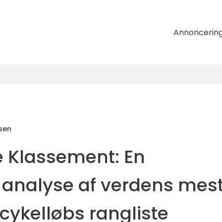
Annoncerin
sen
e Klassement: En
analyse af verdens mes
 cykelløbs rangliste