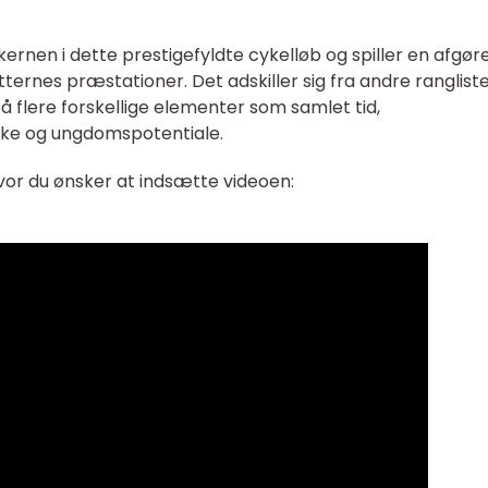
ernen i dette prestigefyldte cykelløb og spiller en afgø
ytternes præstationer. Det adskiller sig fra andre ranglist
å flere forskellige elementer som samlet tid,
yrke og ungdomspotentiale.
vor du ønsker at indsætte videoen: