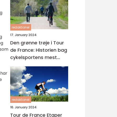
og
redaktionel
17. January 2024
og
Den grønne trøje i Tour
og
 som
de France: Historien bag
cykelsportens mest
eftertragtede pris
 har
e
redaktionel
16. January 2024
Tour de France Etaper