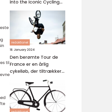
into the Iconic Cycling
Event
veste
ag
redaktionel
in
18. January 2024
Den berømte Tour de
s til
France er en årlig
cykelløb, der tiltrækker
 evne
sportsentusiaster fra
hele verden
med
fte
redaktionel