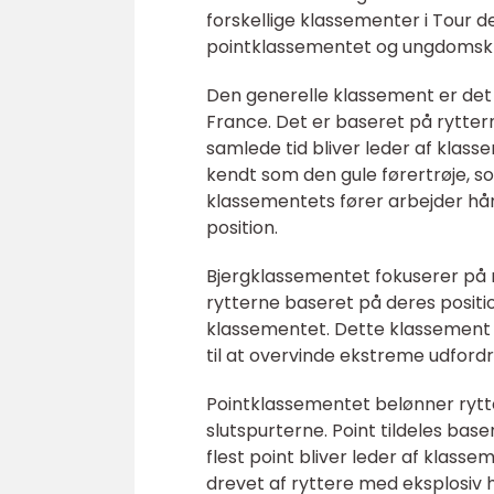
forskellige klassementer i Tour 
pointklassementet og ungdomsk
Den generelle klassement er det
France. Det er baseret på rytter
samlede tid bliver leder af klas
kendt som den gule førertrøje, s
klassementets fører arbejder hå
position.
Bjergklassementet fokuserer på ry
rytterne baseret på deres positi
klassementet. Dette klassement f
til at overvinde ekstreme udfordr
Pointklassementet belønner rytte
slutspurterne. Point tildeles bas
flest point bliver leder af klas
drevet af ryttere med eksplosiv 