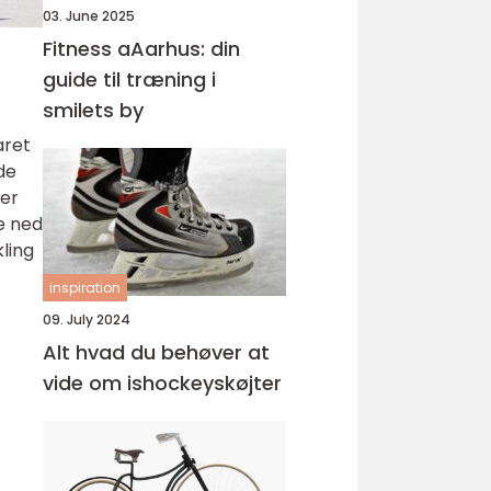
03. June 2025
Fitness aAarhus: din
guide til træning i
smilets by
aret
de
mer
e ned
kling
inspiration
09. July 2024
Alt hvad du behøver at
vide om ishockeyskøjter