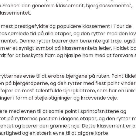
de France: den generelle klassement, bjergklassementet,
lassementet.
 mest prestigefyldte og populære klassement i Tour de
nes samlede tid på alle etaper, og den rytter med den la
sementet. Denne rytter bærer den berømte gul trøje, også
om er et synligt symbol på klassementets leder. Holdet b
rdt for at beskytte ham og hjælpe ham med at forsvare s
tternes evne til at erobre bjergene på ruten. Point tildele
on på bjergetaperne, og den rytter med flest point vinder
ejrer de mest talentfulde bjergklatrere, som har en unik
inger i form af stejle stigninger og krævende veje.
re med evnen til at samle point i sprintafsnittene og
eret på rytternes position i dagens etaper, og den rytter 
sementet og bærer den grønne trøje. Dette klassement er o
hurtighed og en stærk evne til at afgøre korte