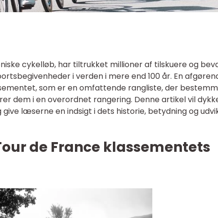
iske cykelløb, har tiltrukket millioner af tilskuere og bev
sportsbegivenheder i verden i mere end 100 år. En afgøren
assementet, som er en omfattende rangliste, der bestem
er dem i en overordnet rangering. Denne artikel vil dykk
give læserne en indsigt i dets historie, betydning og udvi
our de France klassementets