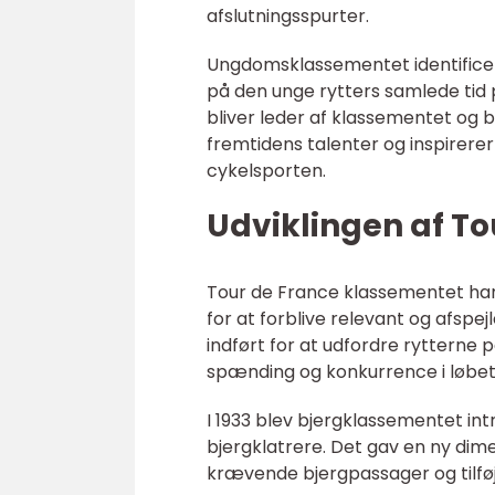
afslutningsspurter.
Ungdomsklassementet identificere
på den unge rytters samlede tid 
bliver leder af klassementet og b
fremtidens talenter og inspirerer
cykelsporten.
Udviklingen af To
Tour de France klassementet har 
for at forblive relevant og afspe
indført for at udfordre rytterne
spænding og konkurrence i løbet
I 1933 blev bjergklassementet in
bjergklatrere. Det gav en ny dime
krævende bjergpassager og tilføj