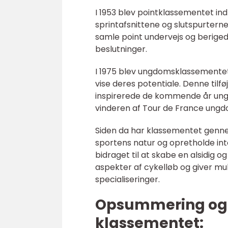
I 1953 blev pointklassementet in
sprintafsnittene og slutspurterne
samle point undervejs og beriged
beslutninger.
I 1975 blev ungdomsklassementet t
vise deres potentiale. Denne tilf
inspirerede de kommende år unge 
vinderen af Tour de France ung
Siden da har klassementet gennem
sportens natur og opretholde in
bidraget til at skabe en alsidig 
aspekter af cykelløb og giver m
specialiseringer.
Opsummering og b
klassementet: