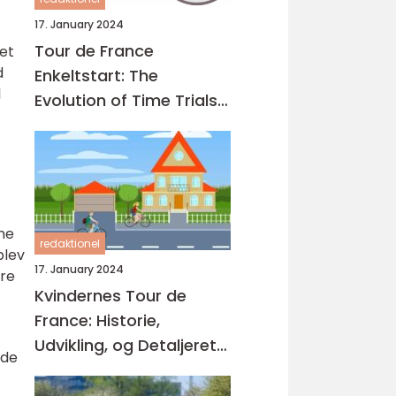
17. January 2024
Tour de France
et
d
Enkeltstart: The
l
Evolution of Time Trials
in the Worlds Greatest
Cycling Race
ne
redaktionel
blev
17. January 2024
ere
Kvindernes Tour de
France: Historie,
Udvikling, og Detaljeret
 de
Præsentation