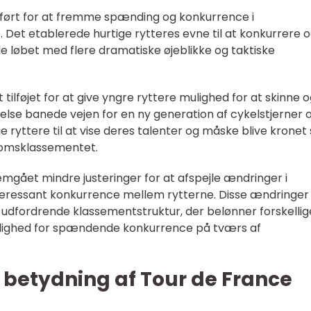
dført for at fremme spænding og konkurrence i
. Det etablerede hurtige rytteres evne til at konkurrere 
e løbet med flere dramatiske øjeblikke og taktiske
ilføjet for at give yngre ryttere mulighed for at skinne 
øjelse banede vejen for en ny generation af cykelstjerner 
ryttere til at vise deres talenter og måske blive kronet
domsklassementet.
gået mindre justeringer for at afspejle ændringer i
teressant konkurrence mellem rytterne. Disse ændringer
og udfordrende klassementstruktur, der belønner forskellig
ulighed for spændende konkurrence på tværs af
etydning af Tour de France