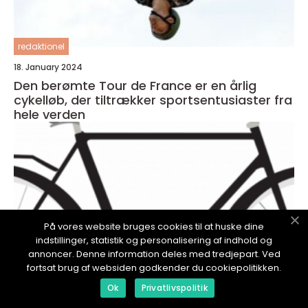
redaktionel
18. January 2024
Den berømte Tour de France er en årlig
cykelløb, der tiltrækker sportsentusiaster fra
hele verden
På vores website bruges cookies til at huske dine
indstillinger, statistik og personalisering af indhold og
annoncer. Denne information deles med tredjepart. Ved
fortsat brug af websiden godkender du cookiepolitikken.
Ok
Privatlivspolitik