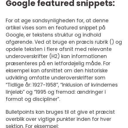
Google featured snippets:
For at øge sandsynligheden for, at denne
artikel vises som en featured snippet på
Google, er tekstens struktur og indhold
afgørende. Ved at bruge en præcis rubrik () og
opdele teksten i flere afsnit med relevante
underoverskrifter (H2) kan informationen
præsenteres på en letfordøjelig måde. For
eksempel kan afsnittet om den historiske
udvikling omfatte underoverskrifter som
“Tidlige år: 1927-1958”, “Inklusion af kvindernes
linjeløb” og “1995 og fremad: ændringer i
format og discipliner”.
Bulletpoints kan bruges til at give et præcist
overblik over vigtige punkter inden for hver
sektion. For eksempel: