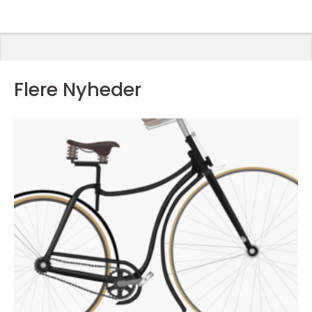
Flere Nyheder