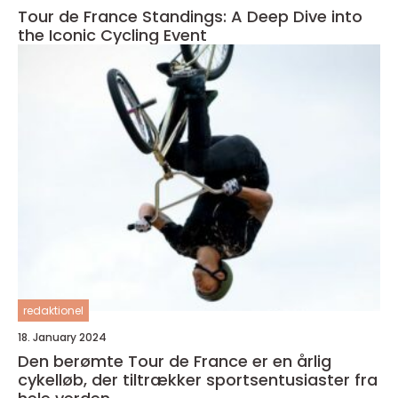
Tour de France Standings: A Deep Dive into
the Iconic Cycling Event
redaktionel
18. January 2024
Den berømte Tour de France er en årlig
cykelløb, der tiltrækker sportsentusiaster fra