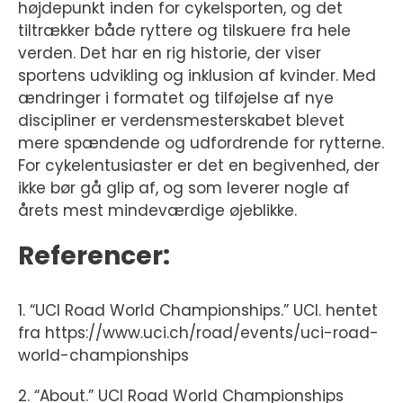
højdepunkt inden for cykelsporten, og det
tiltrækker både ryttere og tilskuere fra hele
verden. Det har en rig historie, der viser
sportens udvikling og inklusion af kvinder. Med
ændringer i formatet og tilføjelse af nye
discipliner er verdensmesterskabet blevet
mere spændende og udfordrende for rytterne.
For cykelentusiaster er det en begivenhed, der
ikke bør gå glip af, og som leverer nogle af
årets mest mindeværdige øjeblikke.
Referencer:
1. “UCI Road World Championships.” UCI. hentet
fra https://www.uci.ch/road/events/uci-road-
world-championships
2. “About.” UCI Road World Championships