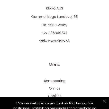
web:
www.klikko.dk
Menu
Annoncering
Om os
Cookies
På vores website bruges cookies til at huske dine
Kontakt os
indstillinger, statistik og personalisering af indhold og