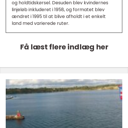
og holdtidskørsel. Desuden blev kvindernes
linjeløb inkluderet i 1958, og formatet blev
ændret i 1995 til at blive afholdt i et enkelt
land med varierede ruter.
Få læst flere indlæg her