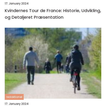
17. January 2024
Kvindernes Tour de France: Historie, Udvikling,
og Detaljeret Præsentation
redaktionel
17. January 2024