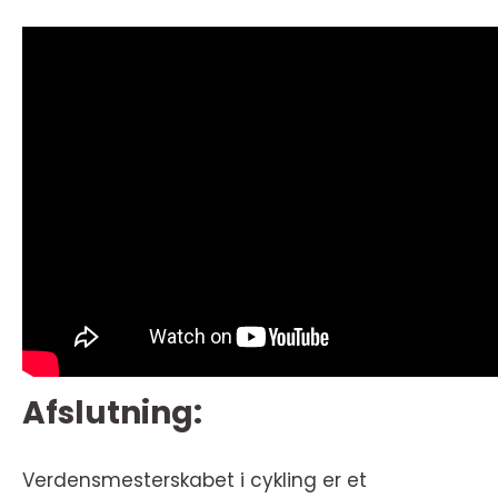
Afslutning:
Verdensmesterskabet i cykling er et