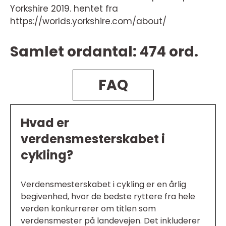
Yorkshire 2019. hentet fra
https://worlds.yorkshire.com/about/
Samlet ordantal: 474 ord.
FAQ
Hvad er
verdensmesterskabet i
cykling?
Verdensmesterskabet i cykling er en årlig
begivenhed, hvor de bedste ryttere fra hele
verden konkurrerer om titlen som
verdensmester på landevejen. Det inkluderer