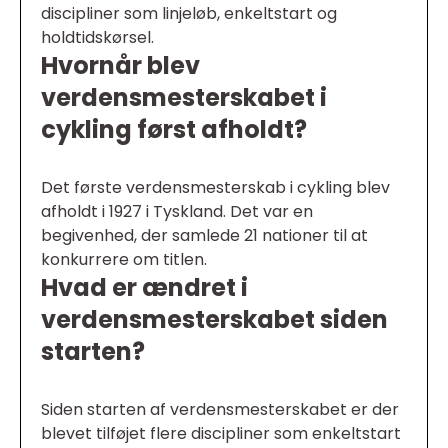
discipliner som linjeløb, enkeltstart og
holdtidskørsel.
Hvornår blev
verdensmesterskabet i
cykling først afholdt?
Det første verdensmesterskab i cykling blev
afholdt i 1927 i Tyskland. Det var en
begivenhed, der samlede 21 nationer til at
konkurrere om titlen.
Hvad er ændret i
verdensmesterskabet siden
starten?
Siden starten af verdensmesterskabet er der
blevet tilføjet flere discipliner som enkeltstart