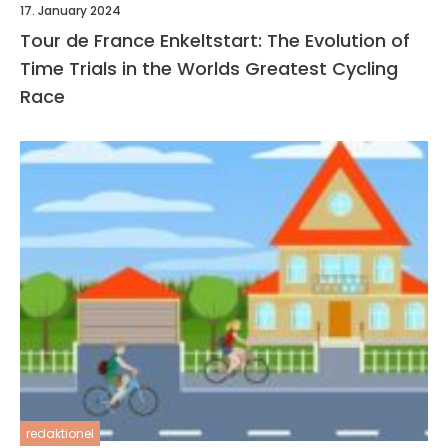
17. January 2024
Tour de France Enkeltstart: The Evolution of
Time Trials in the Worlds Greatest Cycling
Race
redaktionel