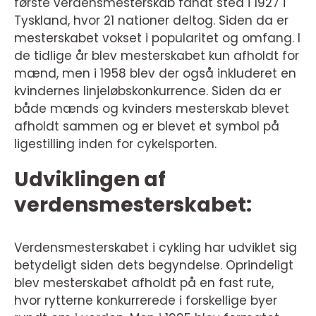
første verdensmesterskab fandt sted i 1927 i
Tyskland, hvor 21 nationer deltog. Siden da er
mesterskabet vokset i popularitet og omfang. I
de tidlige år blev mesterskabet kun afholdt for
mænd, men i 1958 blev der også inkluderet en
kvindernes linjeløbskonkurrence. Siden da er
både mænds og kvinders mesterskab blevet
afholdt sammen og er blevet et symbol på
ligestilling inden for cykelsporten.
Udviklingen af
verdensmesterskabet:
Verdensmesterskabet i cykling har udviklet sig
betydeligt siden dets begyndelse. Oprindeligt
blev mesterskabet afholdt på en fast rute,
hvor rytterne konkurrerede i forskellige byer