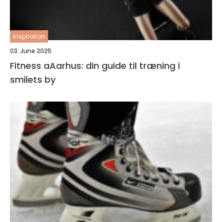
inspiration
03. June 2025
Fitness aAarhus: din guide til træning i
smilets by