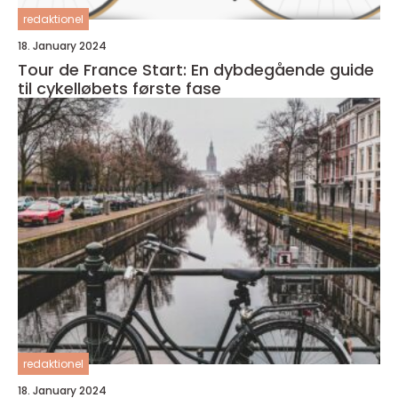
redaktionel
18. January 2024
Tour de France Start: En dybdegående guide
til cykelløbets første fase
redaktionel
18. January 2024